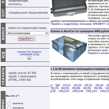
конференция
активизации авт
применяться не т
контакты
офисов, торговы
С её помощью мо
телефонная связ
специальное предложение
Отличительные о
телефона, что г
удобное программирование и гибкую настройку
Перейти к подробному описанию ЭЛЕМЕНТ-1
поиск по характеристикам
Ксенон в АвтоСет по суперцене 4400 рубле
Наступает долга
только на свет 
способна значит
утомляемость гл
сделать этот пр
розничную цену 
Autoset ICQ Support:
Перейти к катал
199380286 (ICQ)
с 1.11.06 временно прекращена отправка 
прайс (excel, 87 Кб)
В связи с изменением условий сотрудничеств
прайс с описанием
мы вынуждены временно прекратить отправку
возобновления этиго вида отправлений плани
(HTML, 1594 Кб)
[1 .. 5]
[6 .. 10]
[11 .. 15]
[16 .. 20]
[21 .. 25]
[26 .. 30
75]
[76 .. 80]
[81 .. 85]
[86 .. 90]
[91 .. 95]
[96 .. 10
[136 .. 140]
[141 .. 145]
[146 .. 150]
[151 .. 155]
[1
Вы кто :) ?
мужчина
женщина