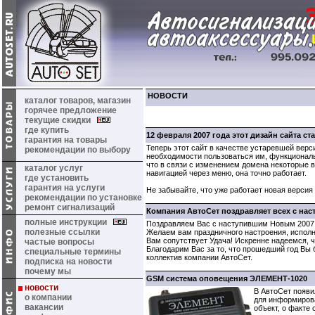
НОВОСТИ
каталог товаров, магазин
горячее предложение
текущие скидки
где купить
12 февраля 2007 года этот дизайн сайта ст
гарантия на товары
Теперь этот сайт в качестве устаревшей верс
рекомендации по выбору
необходимости пользоваться им, функциональ
что в связи с изменением домена некоторые 
каталог услуг
навигацией через меню, она точно работает.
где установить
гарантия на услуги
Не забывайте, что уже работает новая версия 
рекомендации по установке
ремонт сигнализаций
Компания АвтоСет поздравляет всех с на
полные инструкции
Поздравляем Вас с наступившим Новым 2007 
полезные ссылки
Желаем вам праздничного настроения, исполн
Вам сопутствует Удача! Искренне надеемся, ч
частые вопросы
Благодарим Вас за то, что прошедший год Вы 
специальные термины
коллектив компании АвтоСет.
подписка на новости
почему мы
GSM система оповещения ЭЛЕМЕНТ-1020
новости
В АвтоСет появ
о компании
для информиров
вакансии
объект, о факте