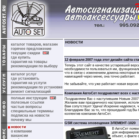
НОВОСТИ
каталог товаров, магазин
горячее предложение
текущие скидки
где купить
12 февраля 2007 года этот дизайн сайта ст
гарантия на товары
Теперь этот сайт в качестве устаревшей верс
рекомендации по выбору
необходимости пользоваться им, функциональ
что в связи с изменением домена некоторые 
каталог услуг
навигацией через меню, она точно работает.
где установить
гарантия на услуги
Не забывайте, что уже работает новая версия 
рекомендации по установке
ремонт сигнализаций
Компания АвтоСет поздравляет всех с на
полные инструкции
Поздравляем Вас с наступившим Новым 2007 
полезные ссылки
Желаем вам праздничного настроения, исполн
Вам сопутствует Удача! Искренне надеемся, ч
частые вопросы
Благодарим Вас за то, что прошедший год Вы 
специальные термины
коллектив компании АвтоСет.
подписка на новости
почему мы
GSM система оповещения ЭЛЕМЕНТ-1020
новости
В АвтоСет появ
о компании
для информиров
вакансии
объект, о факте