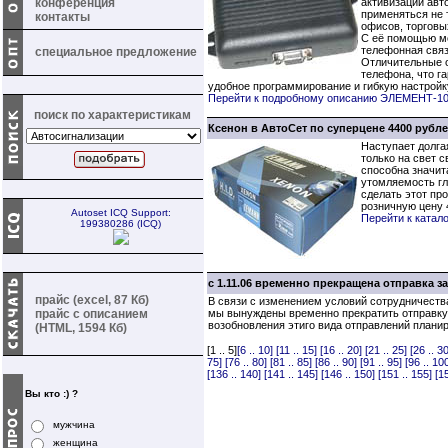
конференция
активизации авт
применяться не т
контакты
офисов, торговы
С её помощью мо
телефонная связ
специальное предложение
Отличительные о
телефона, что г
удобное программирование и гибкую настройку
Перейти к подробному описанию ЭЛЕМЕНТ-1
поиск по характеристикам
Ксенон в АвтоСет по суперцене 4400 рубле
Наступает долга
только на свет 
способна значит
утомляемость гл
сделать этот пр
розничную цену 
Autoset ICQ Support:
Перейти к катал
199380286 (ICQ)
с 1.11.06 временно прекращена отправка 
прайс (excel, 87 Кб)
В связи с изменением условий сотрудничеств
прайс с описанием
мы вынуждены временно прекратить отправку
возобновления этиго вида отправлений плани
(HTML, 1594 Кб)
[1 .. 5]
[6 .. 10]
[11 .. 15]
[16 .. 20]
[21 .. 25]
[26 .. 30
75]
[76 .. 80]
[81 .. 85]
[86 .. 90]
[91 .. 95]
[96 .. 10
[136 .. 140]
[141 .. 145]
[146 .. 150]
[151 .. 155]
[1
Вы кто :) ?
мужчина
женщина